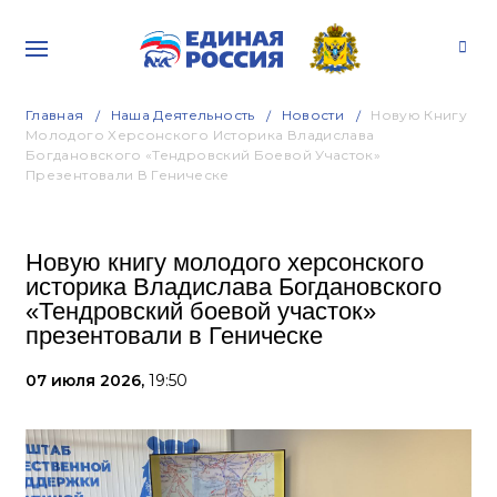
Главная
Наша Деятельность
Новости
Новую Книгу
Молодого Херсонского Историка Владислава
Богдановского «Тендровский Боевой Участок»
Презентовали В Геническе
Новую книгу молодого херсонского
историка Владислава Богдановского
«Тендровский боевой участок»
презентовали в Геническе
07 июля 2026,
19:50