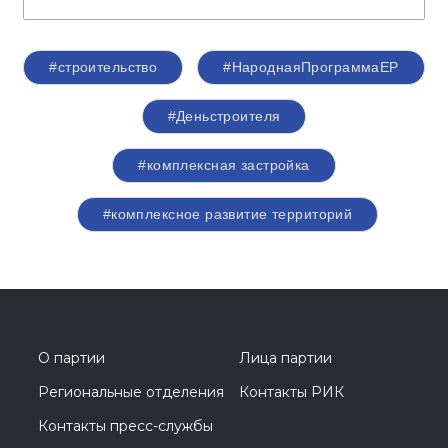
#строительство
#НароднаяПрограммаЕР
#Деньстроителя
#комплексная застройка
#комплексное развитие территорий
О партии
Лица партии
Региональные отделения
Контакты РИК
Контакты пресс-службы