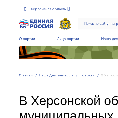
Херсонская область
О партии
Лица партии
Наша дея
Местные общественные приемные Партии
Руководитель Региональной обще
Народная программа «Единой России»
Региональный совет первичных отделен
Главная
Наша Деятельность
Новости
В Херсон
В Херсонской об
муниципальных 