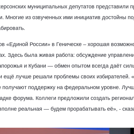
ерсонских муниципальных депутатов представили пр
и. Многие из озвученных ими инициатив достойны по
бировать.
в «Единой России» в Геническе – хорошая возможно
ах. Здесь была живая работа: обсуждение управлени
апорожья и Кубани — обмен опытом всегда даёт сил
ки ещё лучше решали проблемы своих избирателей. 
е получают поддержку на федеральном уровне. Луч
адке форума. Коллеги предложили создать региона
вполне реальная — будем прорабатывать её», - ска