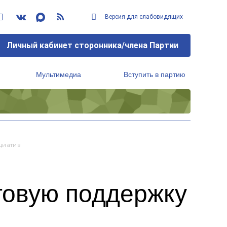
Версия для слабовидящих
Личный кабинет сторонника/члена Партии
Мультимедиа
Вступить в партию
Региональный исполнительный комитет
циатив
товую поддержку