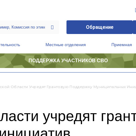
Обращение
тельность
Местные отделения
Приемная
ПОДДЕРЖКА УЧАСТНИКОВ СВО
ственной приемной Председателя Партии
Президиум регионального политического совета
ий
ской Области Учредят Грантовую Поддержку Муниципальных Ини
ласти учредят гран
инициатив