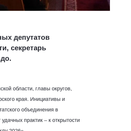
ных депутатов
и, секретарь
до.
кой области, главы округов,
рского края. Инициативы и
татского объединения в
 удачных практик – к открытости
клу 2026».