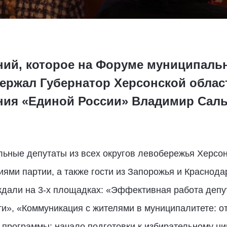
ний, которое на Форуме муниципаль
ержал Губернатор Херсонской област
ния «Единой России» Владимир Саль
ные депутаты из всех округов левобережья Херсонс
ми партии, а также гости из Запорожья и Краснода
дали на 3-х площадках: «Эффективная работа депу
и», «Коммуникация с жителями в муниципалитете: от
программы: начало подготовки к избирательному ци