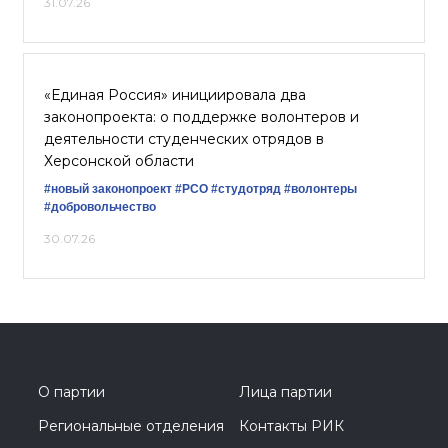
31.07.26
«Единая Россия» инициировала два
законопроекта: о поддержке волонтеров и
деятельности студенческих отрядов в
Херсонской области
#новый законопроект
#РСО
#студотряд
#волонтеры
#добровольчество
30.07.26
О партии
Лица партии
Региональные отделения
Контакты РИК