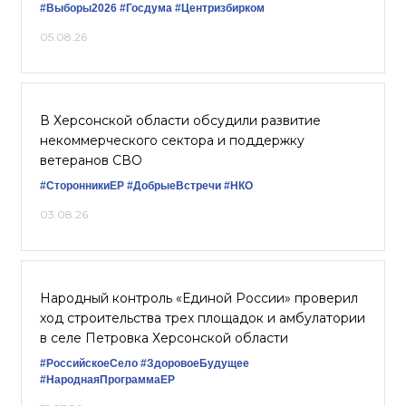
#Выборы2026
#Госдума
#Центризбирком
05.08.26
В Херсонской области обсудили развитие
некоммерческого сектора и поддержку
ветеранов СВО
#СторонникиЕР
#ДобрыеВстречи
#НКО
03.08.26
Народный контроль «Единой России» проверил
ход строительства трех площадок и амбулатории
в селе Петровка Херсонской области
#РоссийскоеСело
#ЗдоровоеБудущее
#НароднаяПрограммаЕР